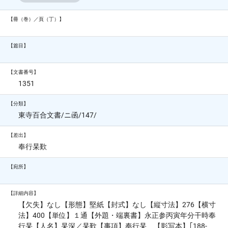
【冊（巻）／頁（丁）】
【篇目】
【文書番号】
1351
【分類】
東寺百合文書/ニ函/147/
【差出】
奉行杲歎
【宛所】
【詳細内容】
【欠失】なし【形態】堅紙【封式】なし【縦寸法】276【横寸
法】400【単位】１通【外題・端裏書】永正参丙寅年分干時奉
行杲【人名】杲深／杲歎【事項】奉行杲 【影写本】｢188-