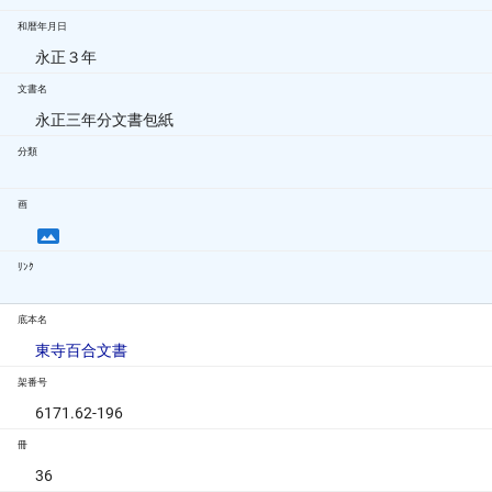
和暦年月日
永正３年
文書名
永正三年分文書包紙
分類
画
ﾘﾝｸ
底本名
東寺百合文書
架番号
6171.62-196
冊
36