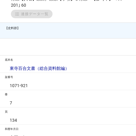
201｣ 60
連接データ一覧
【史料群】
底本名
東寺百合文書（総合資料館編）
架番号
1071-921
冊
7
頁
134
和暦年月日