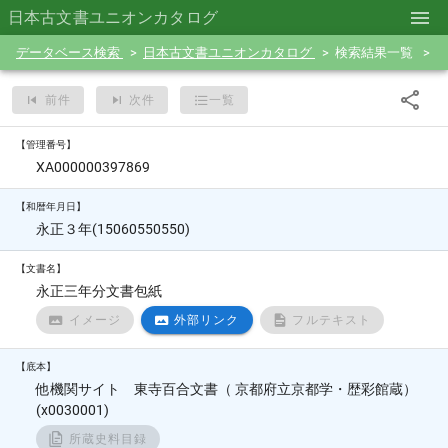
日本古文書ユニオンカタログ
データベース検索
日本古文書ユニオンカタログ
検索結果一覧
前件
次件
一覧
【管理番号】
XA000000397869
【和暦年月日】
永正３年(15060550550)
【文書名】
永正三年分文書包紙
イメージ
外部リンク
フルテキスト
【底本】
他機関サイト 東寺百合文書（ 京都府立京都学・歴彩館蔵）
(x0030001)
所蔵史料目録