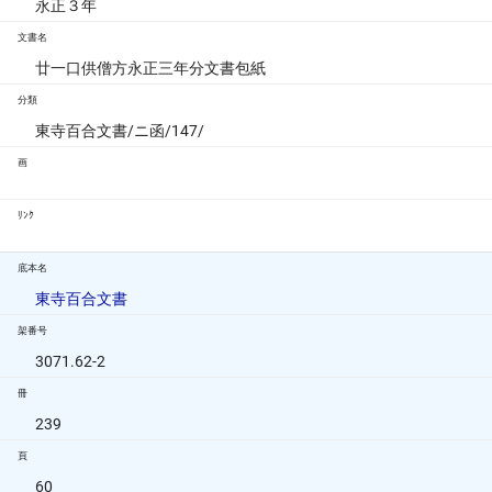
永正３年
文書名
廿一口供僧方永正三年分文書包紙
分類
東寺百合文書/ニ函/147/
画
ﾘﾝｸ
底本名
東寺百合文書
架番号
3071.62-2
冊
239
頁
60