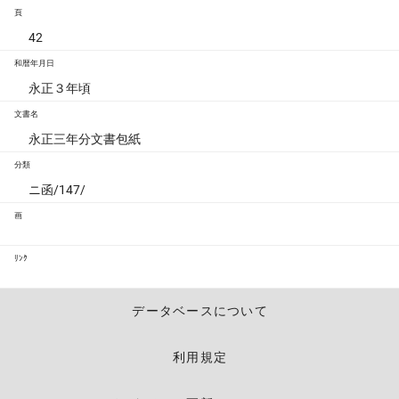
頁
42
和暦年月日
永正３年頃
文書名
永正三年分文書包紙
分類
ニ函/147/
画
ﾘﾝｸ
データベースについて
利用規定