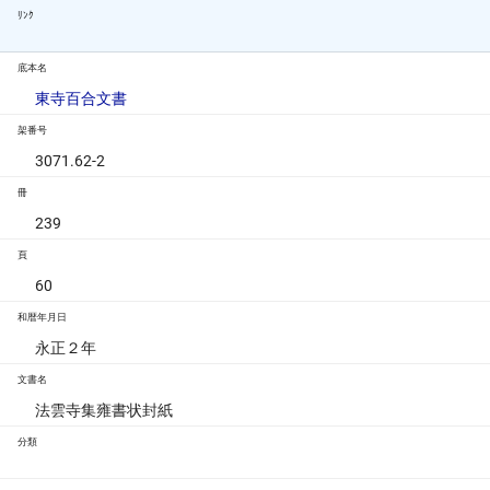
ﾘﾝｸ
底本名
東寺百合文書
架番号
3071.62-2
冊
239
頁
60
和暦年月日
永正２年
文書名
法雲寺集雍書状封紙
分類