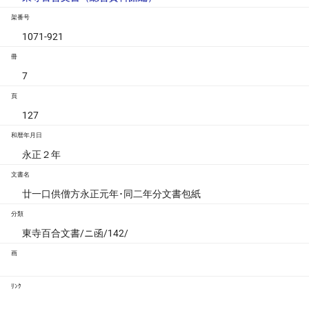
架番号
1071-921
冊
7
頁
127
和暦年月日
永正２年
文書名
廿一口供僧方永正元年･同二年分文書包紙
分類
東寺百合文書/ニ函/142/
画
ﾘﾝｸ