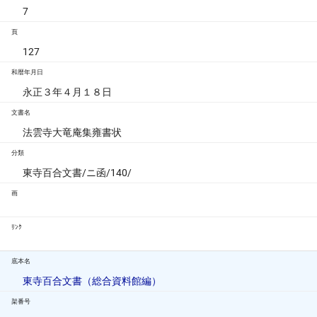
7
頁
127
和暦年月日
永正３年４月１８日
文書名
法雲寺大竜庵集雍書状
分類
東寺百合文書/ニ函/140/
画
ﾘﾝｸ
底本名
東寺百合文書（総合資料館編）
架番号