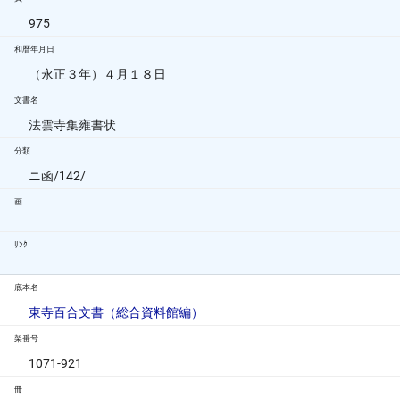
975
和暦年月日
（永正３年）４月１８日
文書名
法雲寺集雍書状
分類
ニ函/142/
画
ﾘﾝｸ
底本名
東寺百合文書（総合資料館編）
架番号
1071-921
冊