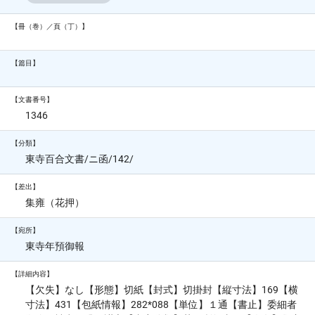
【冊（巻）／頁（丁）】
【篇目】
【文書番号】
1346
【分類】
東寺百合文書/ニ函/142/
【差出】
集雍（花押）
【宛所】
東寺年預御報
【詳細内容】
【欠失】なし【形態】切紙【封式】切掛封【縦寸法】169【横
寸法】431【包紙情報】282*088【単位】１通【書止】委細者