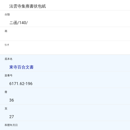
法雲寺集雍書状包紙
分類
ニ函/140/
画
ﾘﾝｸ
底本名
東寺百合文書
架番号
6171.62-196
冊
36
頁
27
和暦年月日