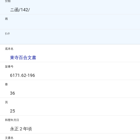
分類
ニ函/142/
画
ﾘﾝｸ
底本名
東寺百合文書
架番号
6171.62-196
冊
36
頁
25
和暦年月日
永正２年頃
文書名