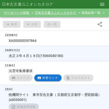
日本古文書ユニオンカタログ
データベース検索
日本古文書ユニオンカタログ
検索結果一覧
前件
次件
一覧
【管理番号】
XA000000397864
【和暦年月日】
永正３年４月１８日(15060040180)
【文書名】
法雲寺集雍書状
イメージ
外部リンク
フルテキスト
【底本】
他機関サイト 東寺百合文書（ 京都府立京都学・歴彩館蔵）
(x0030001)
所蔵史料目録