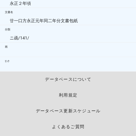
永正２年頃
文書名
廿一口方永正元年同二年分文書包紙
分類
ニ函/141/
画
ﾘﾝｸ
データベースについて
利用規定
データベース更新スケジュール
よくあるご質問