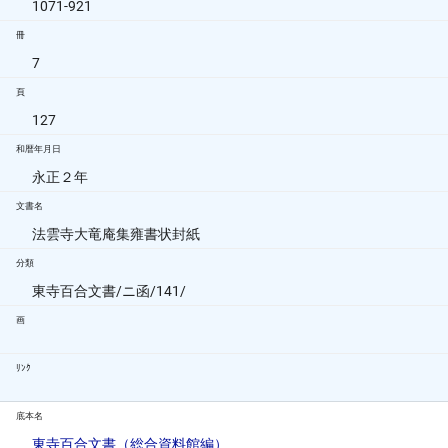
1071-921
冊
7
頁
127
和暦年月日
永正２年
文書名
法雲寺大竜庵集雍書状封紙
分類
東寺百合文書/ニ函/141/
画
ﾘﾝｸ
底本名
東寺百合文書（総合資料館編）