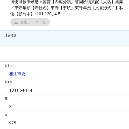
御使可被申候恐々謹言【内容分類】荘園所領支配【人名】集雍
／東寺年預【寺社名】東寺【事項】東寺年預【文書形式２】私
信【影写本】｢101-120｣ 4-5
連接データ一覧
【史料群】
底本名
相生市史
架番号
1041.64-114
冊
8
頁
975