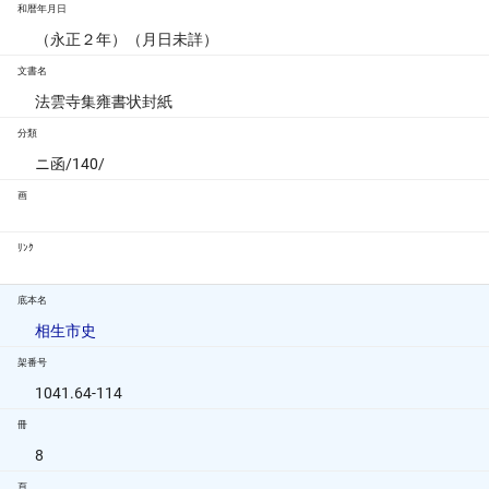
和暦年月日
（永正２年）（月日未詳）
文書名
法雲寺集雍書状封紙
分類
ニ函/140/
画
ﾘﾝｸ
底本名
相生市史
架番号
1041.64-114
冊
8
頁