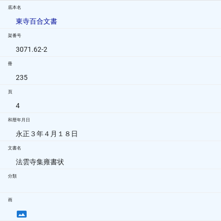
底本名
東寺百合文書
架番号
3071.62-2
冊
235
頁
4
和暦年月日
永正３年４月１８日
文書名
法雲寺集雍書状
分類
画