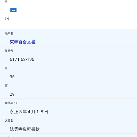
画
ﾘﾝｸ
底本名
東寺百合文書
架番号
6171.62-196
冊
36
頁
29
和暦年月日
永正３年４月１８日
文書名
法雲寺集雍書状