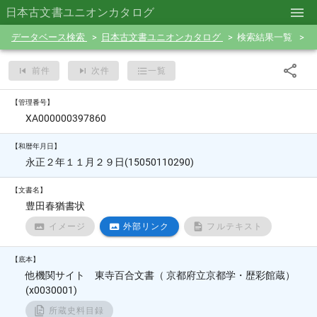
日本古文書ユニオンカタログ
データベース検索
日本古文書ユニオンカタログ
検索結果一覧
前件
次件
一覧
【管理番号】
XA000000397860
【和暦年月日】
永正２年１１月２９日(15050110290)
【文書名】
豊田春猶書状
イメージ
外部リンク
フルテキスト
【底本】
他機関サイト 東寺百合文書（ 京都府立京都学・歴彩館蔵）
(x0030001)
所蔵史料目録