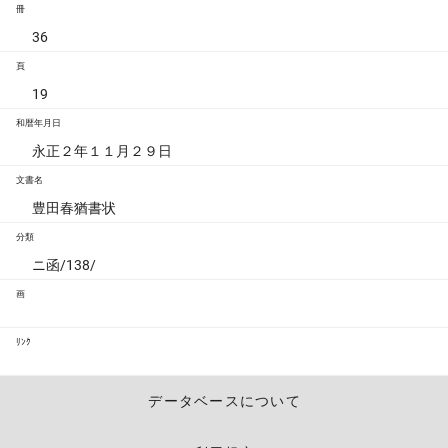
冊
36
頁
19
和暦年月日
永正２年１１月２９日
文書名
豊田春猶書状
分類
ニ函/138/
画
ﾘﾝｸ
データベースについて