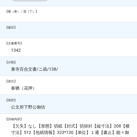
【冊（巻）／頁（丁）】
【篇目】
【文書番号】
1342
【分類】
東寺百合文書/ニ函/138/
【差出】
春猶（花押）
【宛所】
公文所下野公御坊
【詳細内容】
【欠失】なし【形態】切紙【封式】切掛封【縦寸法】208【横
寸法】512【包紙情報】323*130【単位】１通【書止】能々御