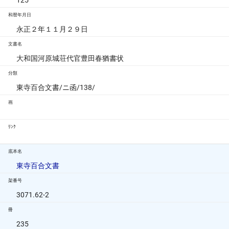
125
和暦年月日
永正２年１１月２９日
文書名
大和国河原城荘代官豊田春猶書状
分類
東寺百合文書/ニ函/138/
画
ﾘﾝｸ
底本名
東寺百合文書
架番号
3071.62-2
冊
235