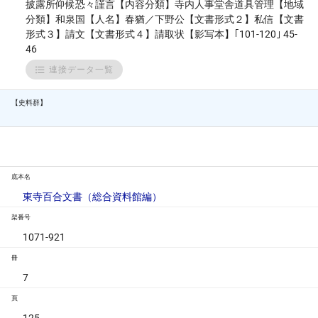
披露所仰候恐々謹言【内容分類】寺内人事堂舎道具管理【地域
分類】和泉国【人名】春猶／下野公【文書形式２】私信【文書
形式３】請文【文書形式４】請取状【影写本】｢101-120｣ 45-
46
連接データ一覧
【史料群】
底本名
東寺百合文書（総合資料館編）
架番号
1071-921
冊
7
頁