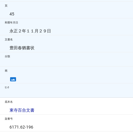
頁
45
和暦年月日
永正２年１１月２９日
文書名
豊田春猶書状
分類
画
ﾘﾝｸ
底本名
東寺百合文書
架番号
6171.62-196