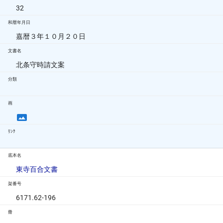
32
和暦年月日
嘉暦３年１０月２０日
文書名
北条守時請文案
分類
画
ﾘﾝｸ
底本名
東寺百合文書
架番号
6171.62-196
冊