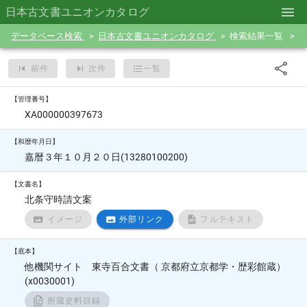
日本古文書ユニオンカタログ
データベース検索
日本古文書ユニオンカタログ
検索結果一覧
前件
次件
一覧
【管理番号】
XA000000397673
【和暦年月日】
嘉暦３年１０月２０日(13280100200)
【文書名】
北条守時請文案
イメージ
外部リンク
フルテキスト
【底本】
他機関サイト 東寺百合文書（ 京都府立京都学・歴彩館蔵）
(x0030001)
所蔵史料目録