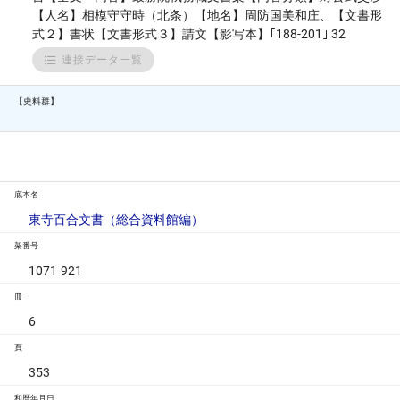
【人名】相模守守時（北条）【地名】周防国美和庄、【文書形
式２】書状【文書形式３】請文【影写本】｢188-201｣ 32
連接データ一覧
【史料群】
底本名
東寺百合文書（総合資料館編）
架番号
1071-921
冊
6
頁
353
和暦年月日