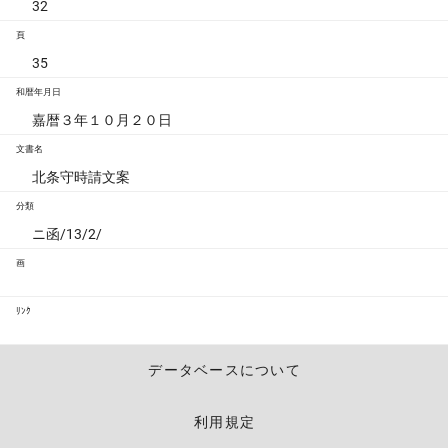
32
頁
35
和暦年月日
嘉暦３年１０月２０日
文書名
北条守時請文案
分類
ニ函/13/2/
画
ﾘﾝｸ
データベースについて
利用規定