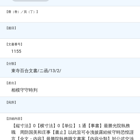
【冊（巻）／頁（丁）】
【篇目】
【文書番号】
1155
【分類】
東寺百合文書/ニ函/13/2/
【差出】
相模守守時判
【宛所】
【詳細内容】
【縦寸法】0【横寸法】0【単位】１通【事書】最勝光院執務
職 周防国美和庄事【書止】以此旨可令洩披露給候守時恐惶謹
言【全文・内容】最勝院執務職文書案【内容分類】対公武交渉