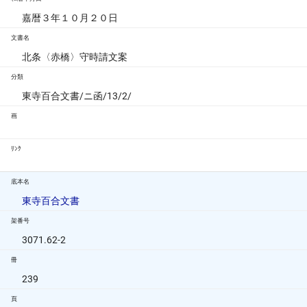
嘉暦３年１０月２０日
文書名
北条〈赤橋〉守時請文案
分類
東寺百合文書/ニ函/13/2/
画
ﾘﾝｸ
底本名
東寺百合文書
架番号
3071.62-2
冊
239
頁