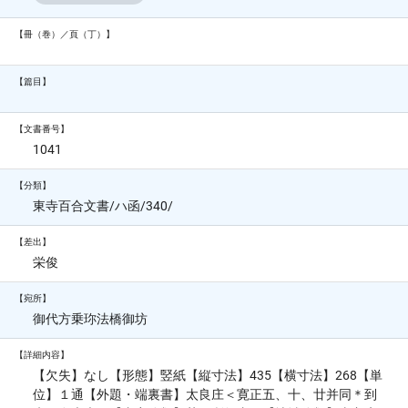
【冊（巻）／頁（丁）】
【篇目】
【文書番号】
1041
【分類】
東寺百合文書/ハ函/340/
【差出】
栄俊
【宛所】
御代方乗珎法橋御坊
【詳細内容】
【欠失】なし【形態】竪紙【縦寸法】435【横寸法】268【単
位】１通【外題・端裏書】太良庄＜寛正五、十、廿并同＊到