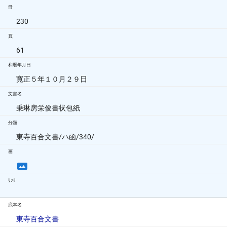
冊
230
頁
61
和暦年月日
寛正５年１０月２９日
文書名
乗琳房栄俊書状包紙
分類
東寺百合文書/ハ函/340/
画
ﾘﾝｸ
底本名
東寺百合文書