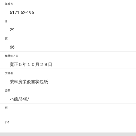
架番号
6171.62-196
冊
29
頁
66
和暦年月日
寛正５年１０月２９日
文書名
乗琳房栄俊書状包紙
分類
ハ函/340/
画
ﾘﾝｸ