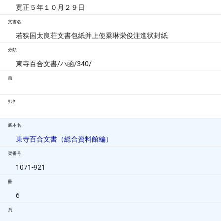
寛正５年１０月２９日
文書名
若狭国太良荘文書包紙并上使乗琳栄俊注進状封紙
分類
東寺百合文書/ハ函/340/
画
ﾘﾝｸ
底本名
東寺百合文書（総合資料館編）
架番号
1071-921
冊
6
頁