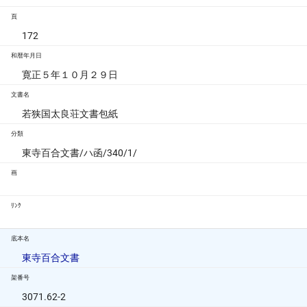
頁
172
和暦年月日
寛正５年１０月２９日
文書名
若狭国太良荘文書包紙
分類
東寺百合文書/ハ函/340/1/
画
ﾘﾝｸ
底本名
東寺百合文書
架番号
3071.62-2