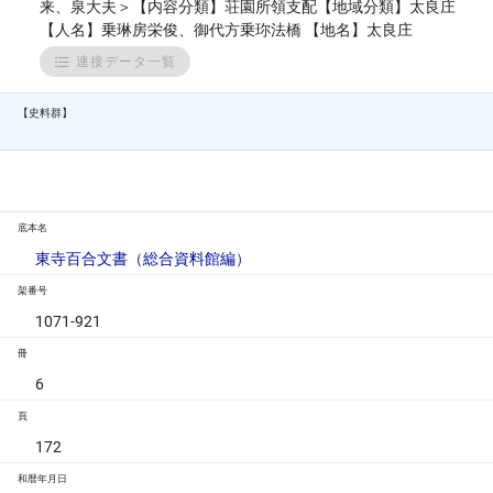
来、泉大夫＞【内容分類】荘園所領支配【地域分類】太良庄
【人名】乗琳房栄俊、御代方乗珎法橋 【地名】太良庄
連接データ一覧
【史料群】
底本名
東寺百合文書（総合資料館編）
架番号
1071-921
冊
6
頁
172
和暦年月日