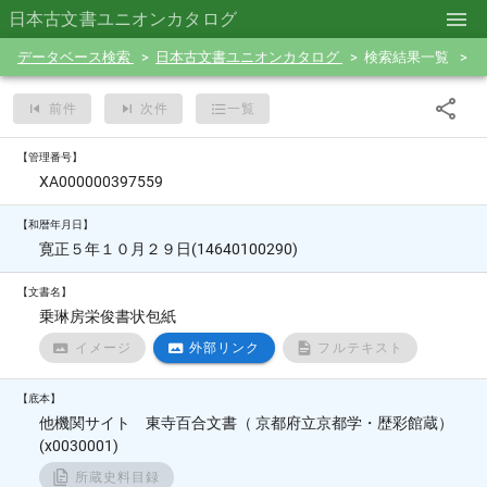
日本古文書ユニオンカタログ
データベース検索
日本古文書ユニオンカタログ
検索結果一覧
前件
次件
一覧
【管理番号】
XA000000397559
【和暦年月日】
寛正５年１０月２９日(14640100290)
【文書名】
乗琳房栄俊書状包紙
イメージ
外部リンク
フルテキスト
【底本】
他機関サイト 東寺百合文書（ 京都府立京都学・歴彩館蔵）
(x0030001)
所蔵史料目録