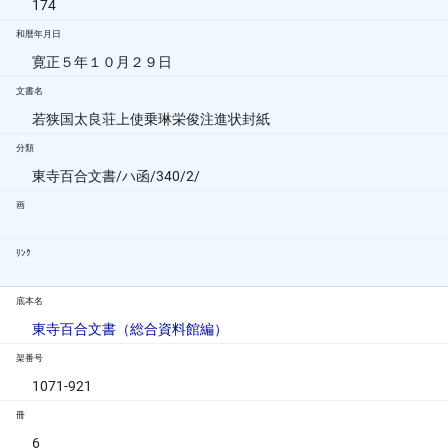
174
和暦年月日
寛正５年１０月２９日
文書名
若狭国太良荘上使乗琳栄俊注進状封紙
分類
東寺百合文書/ハ函/340/2/
画
ﾘﾝｸ
底本名
東寺百合文書（総合資料館編）
架番号
1071-921
冊
6