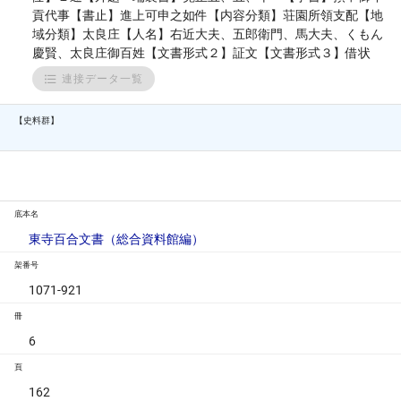
貢代事【書止】進上可申之如件【内容分類】荘園所領支配【地
域分類】太良庄【人名】右近大夫、五郎衛門、馬大夫、くもん
慶賢、太良庄御百姓【文書形式２】証文【文書形式３】借状
連接データ一覧
【史料群】
底本名
東寺百合文書（総合資料館編）
架番号
1071-921
冊
6
頁
162