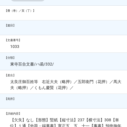
【冊（巻）／頁（丁）】
【篇目】
【文書番号】
1033
【分類】
東寺百合文書/ハ函/332/
【差出】
太良庄御百姓等 右近大夫（略押）／五郎衛門（花押）／馬大
夫（略押）／くもん慶賢（花押）／
【宛所】
【詳細内容】
【欠失】なし【形態】竪紙【縦寸法】237【横寸法】308【単
位】１通【外題・端裏書】寛正五、五、十一【事書】預申御年