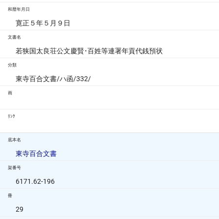
和暦年月日
寛正５年５月９日
文書名
若狭国太良荘公文慶賢･百姓等連署年貢代銭預状
分類
東寺百合文書/ハ函/332/
画
ﾘﾝｸ
底本名
東寺百合文書
架番号
6171.62-196
冊
29