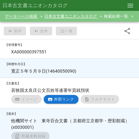
日本古文書ユニオンカタログ
データベース検索
日本古文書ユニオンカタログ
検索結果一覧
前件
次件
一覧
【管理番号】
XA000000397551
【和暦年月日】
寛正５年５月９日(14640050090)
【文書名】
若狭国太良庄公文百姓等連署年貢銭預状
イメージ
外部リンク
フルテキスト
【底本】
他機関サイト 東寺百合文書（ 京都府立京都学・歴彩館蔵）
(x0030001)
所蔵史料目録