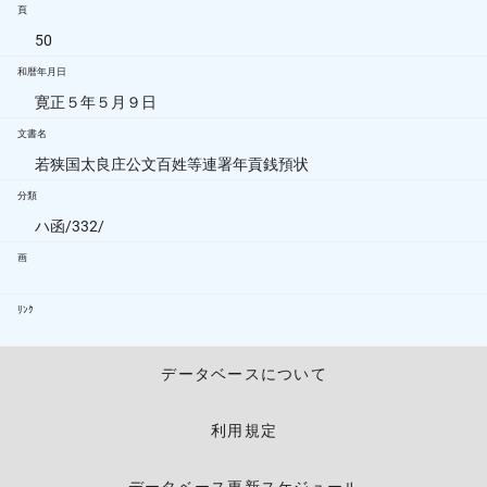
頁
50
和暦年月日
寛正５年５月９日
文書名
若狭国太良庄公文百姓等連署年貢銭預状
分類
ハ函/332/
画
ﾘﾝｸ
データベースについて
利用規定