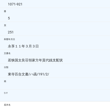
1071-921
冊
5
頁
251
和暦年月日
永享１１年３月３日
文書名
若狭国太良荘領家方年貢代銭支配状
分類
東寺百合文書/ハ函/191/2/
画
ﾘﾝｸ
底本名