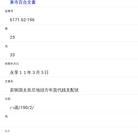
東寺百合文書
架番号
6171.62-196
冊
25
頁
33
和暦年月日
永享１１年３月３日
文書名
若狭国太良庄地頭方年貢代銭支配状
分類
ハ函/190/2/
画
ﾘﾝｸ