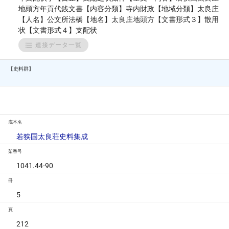
地頭方年貢代銭文書【内容分類】寺内財政【地域分類】太良庄
【人名】公文所法橋【地名】太良庄地頭方【文書形式３】散用
状【文書形式４】支配状
連接データ一覧
【史料群】
底本名
若狭国太良荘史料集成
架番号
1041.44-90
冊
5
頁
212