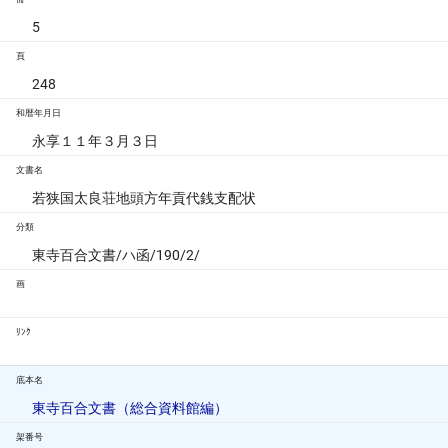
5
頁
248
和暦年月日
永享１１年３月３日
文書名
若狭国太良荘地頭方年貢代銭支配状
分類
東寺百合文書/ハ函/190/2/
画
ﾘﾝｸ
底本名
東寺百合文書（総合資料館編）
架番号