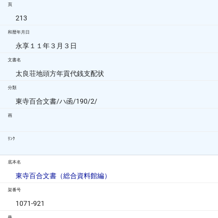
頁
213
和暦年月日
永享１１年３月３日
文書名
太良荘地頭方年貢代銭支配状
分類
東寺百合文書/ハ函/190/2/
画
ﾘﾝｸ
底本名
東寺百合文書（総合資料館編）
架番号
1071-921
冊