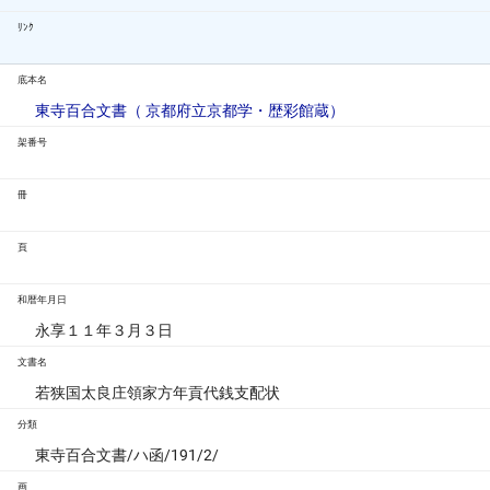
ﾘﾝｸ
底本名
東寺百合文書（ 京都府立京都学・歴彩館蔵）
架番号
冊
頁
和暦年月日
永享１１年３月３日
文書名
若狭国太良庄領家方年貢代銭支配状
分類
東寺百合文書/ハ函/191/2/
画