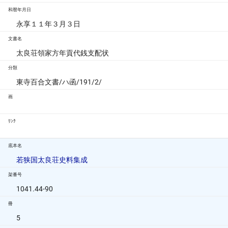
和暦年月日
永享１１年３月３日
文書名
太良荘領家方年貢代銭支配状
分類
東寺百合文書/ハ函/191/2/
画
ﾘﾝｸ
底本名
若狭国太良荘史料集成
架番号
1041.44-90
冊
5