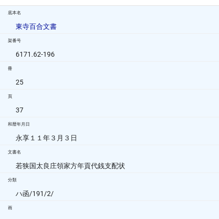
底本名
東寺百合文書
架番号
6171.62-196
冊
25
頁
37
和暦年月日
永享１１年３月３日
文書名
若狭国太良庄領家方年貢代銭支配状
分類
ハ函/191/2/
画