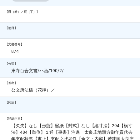
【冊（巻）／頁（丁）】
【篇目】
【文書番号】
874
【分類】
東寺百合文書/ハ函/190/2/
【差出】
公文所法橋（花押）／
【宛所】
【詳細内容】
【欠失】なし【形態】竪紙【封式】なし【縦寸法】294【横寸
法】484【単位】１通【事書】注進 太良庄地頭方御年貢代去
年支配状事【書止】支配之状如件【全文・内容】若狭国太良庄