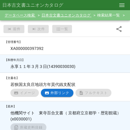
日本古文書ユニオンカタログ
データベース検索
日本古文書ユニオンカタログ
検索結果一覧
前件
次件
一覧
【管理番号】
XA000000397392
【和暦年月日】
永享１１年３月３日(14390030030)
【文書名】
若狭国太良庄地頭方年貢代銭支配状
イメージ
外部リンク
フルテキスト
【底本】
他機関サイト 東寺百合文書（ 京都府立京都学・歴彩館蔵）
(x0030001)
所蔵史料目録