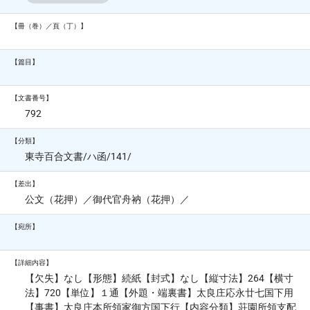
【冊（巻）／頁（丁）】
【篇目】
【文書番号】
792
【分類】
東寺百合文書/ハ函/141/
【差出】
公文（花押）／御代官舟衲（花押）／
【宛所】
【詳細内容】
【欠失】なし【形態】続紙【封式】なし【縦寸法】264【横寸
法】720【単位】１通【外題・端裏書】太良庄応永廿七国下用
【事書】太良庄本所領家御方国下行【内容分類】荘園所領支配