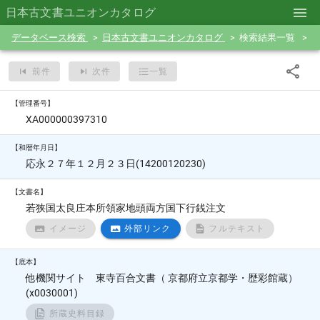
日本古文書ユニオンカタログ
データベース検索
日本古文書ユニオンカタログ
検索結果一覧
前件
次件
一覧
【管理番号】
XA000000397310
【和暦年月日】
応永２７年１２月２３日(14200120230)
【文書名】
若狭国太良庄本所領家地頭両方国下行銭注文
イメージ
外部リンク
フルテキスト
【底本】
他機関サイト 東寺百合文書（ 京都府立京都学・歴彩館蔵）
(x0030001)
所蔵史料目録