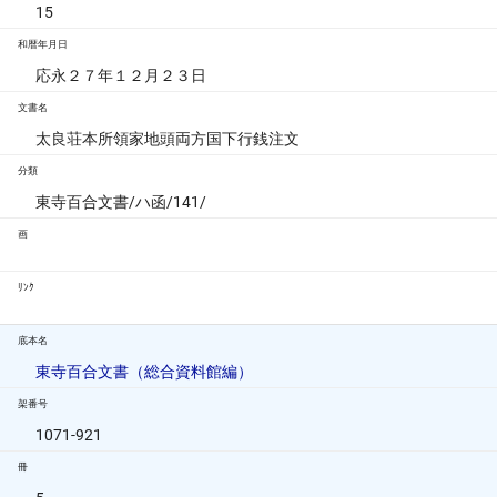
15
和暦年月日
応永２７年１２月２３日
文書名
太良荘本所領家地頭両方国下行銭注文
分類
東寺百合文書/ハ函/141/
画
ﾘﾝｸ
底本名
東寺百合文書（総合資料館編）
架番号
1071-921
冊