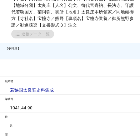
【地域分類】太良庄【人名】公文、御代官舟衲、長法寺、守護
代若狭国方、菊阿弥、御所【地名】太良庄本所領家／同地頭御
方【寺社名】宝幢寺／熊野【事項名】宝幢寺供養／御所熊野参
詣／勧進猿楽【文書形式３】注文
連接データ一覧
【史料群】
底本名
若狭国太良荘史料集成
架番号
1041.44-90
冊
5
頁