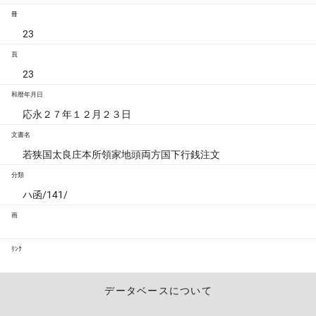
冊
23
頁
23
和暦年月日
応永２７年１２月２３日
文書名
若狭国太良庄本所領家地頭両方国下行銭注文
分類
ハ函/141/
画
ﾘﾝｸ
データベースについて