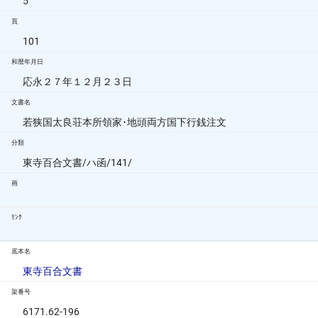
5
頁
101
和暦年月日
応永２７年１２月２３日
文書名
若狭国太良荘本所領家･地頭両方国下行銭注文
分類
東寺百合文書/ハ函/141/
画
ﾘﾝｸ
底本名
東寺百合文書
架番号
6171.62-196