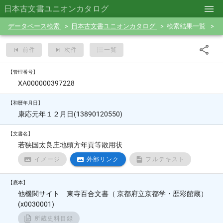
日本古文書ユニオンカタログ
データベース検索
日本古文書ユニオンカタログ
検索結果一覧
前件
次件
一覧
【管理番号】
XA000000397228
【和暦年月日】
康応元年１２月日(13890120550)
【文書名】
若狭国太良庄地頭方年貢等散用状
イメージ
外部リンク
フルテキスト
【底本】
他機関サイト 東寺百合文書（ 京都府立京都学・歴彩館蔵）
(x0030001)
所蔵史料目録