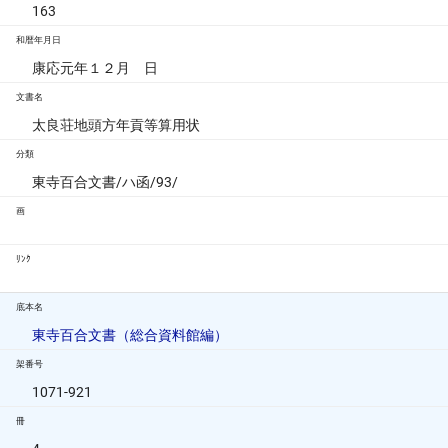
163
和暦年月日
康応元年１２月 日
文書名
太良荘地頭方年貢等算用状
分類
東寺百合文書/ハ函/93/
画
ﾘﾝｸ
底本名
東寺百合文書（総合資料館編）
架番号
1071-921
冊