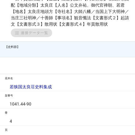
配【地域分類】太良庄【人名】公文弁祐、御代官禅朝、若君
【地名】太良庄地頭方【寺社名】大師八幡／当国上下大明神／
当庄三社明神／十善師【事項名】観音懺法【文書形式２】起請
文【文書形式３】散用状【文書形式４】年貢散用状
連接データ一覧
【史料群】
底本名
若狭国太良荘史料集成
架番号
1041.44-90
冊
4
頁