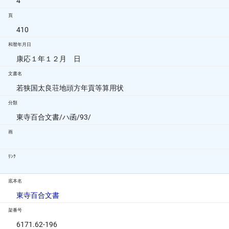
4
頁
410
和暦年月日
康応１年１２月 日
文書名
若狭国太良荘地頭方年貢等算用状
分類
東寺百合文書/ハ函/93/
画
ﾘﾝｸ
底本名
東寺百合文書
架番号
6171.62-196