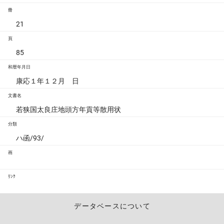
冊
21
頁
85
和暦年月日
康応１年１２月 日
文書名
若狭国太良庄地頭方年貢等散用状
分類
ハ函/93/
画
ﾘﾝｸ
データベースについて