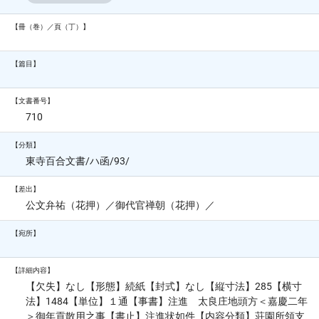
【冊（巻）／頁（丁）】
【篇目】
【文書番号】
710
【分類】
東寺百合文書/ハ函/93/
【差出】
公文弁祐（花押）／御代官禅朝（花押）／
【宛所】
【詳細内容】
【欠失】なし【形態】続紙【封式】なし【縦寸法】285【横寸
法】1484【単位】１通【事書】注進 太良庄地頭方＜嘉慶二年
＞御年貢散用之事【書止】注進状如件【内容分類】荘園所領支