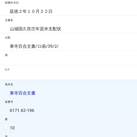
和暦年月日
延徳２年１０月２２日
文書名
山城国久世庄年貢米支配状
分類
東寺百合文書/ロ函/39/2/
画
ﾘﾝｸ
底本名
東寺百合文書
架番号
6171.62-196
冊
10
頁