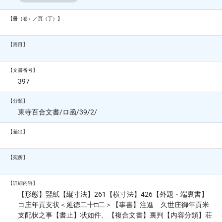
【冊（巻）／頁（丁）】
【篇目】
【文書番号】
397
【分類】
東寺百合文書/ロ函/39/2/
【差出】
【宛所】
【詳細内容】
【形態】竪紙【縦寸法】261【横寸法】426【外題・端裏書】
コ庄年貢支状＜延徳二十□二＞【事書】注進 久世庄御年貢米
支配状之事【書止】状如件、【複合文書】裏判【内容分類】荘