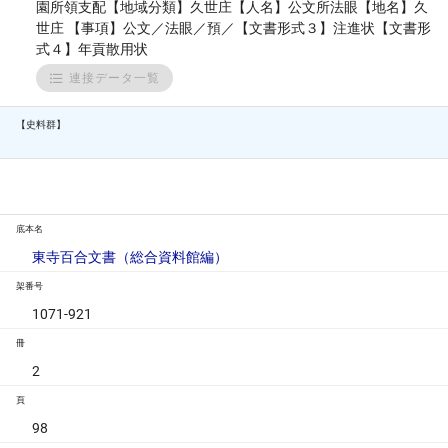
園所領支配【地域分類】久世庄【人名】公文所法眼【地名】久
世庄 【事項】公文／法眼／預／【文書形式３】注進状【文書形
式４】年貢散用状
連接データ一覧
【史料群】
底本名
東寺百合文書（総合資料館編）
架番号
1071-921
冊
2
頁
98