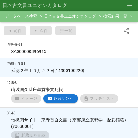
日本古文書ユニオンカタログ
データベース検索
日本古文書ユニオンカタログ
検索結果一覧
前件
次件
一覧
【管理番号】
XA000000396915
【和暦年月日】
延徳２年１０月２２日(14900100220)
【文書名】
山城国久世庄年貢米支配状
イメージ
外部リンク
フルテキスト
【底本】
他機関サイト 東寺百合文書（ 京都府立京都学・歴彩館蔵）
(x0030001)
所蔵史料目録