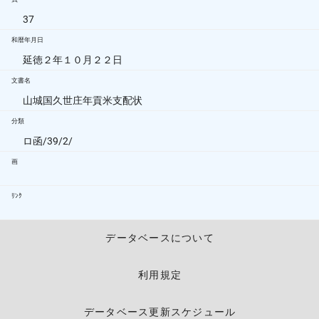
37
和暦年月日
延徳２年１０月２２日
文書名
山城国久世庄年貢米支配状
分類
ロ函/39/2/
画
ﾘﾝｸ
データベースについて
利用規定
データベース更新スケジュール