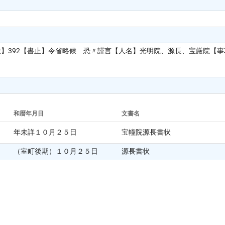
法】392【書止】令省略候 恐〃謹言【人名】光明院、源長、宝厳院【
和暦年月日
文書名
年未詳１０月２５日
宝幢院源長書状
（室町後期）１０月２５日
源長書状