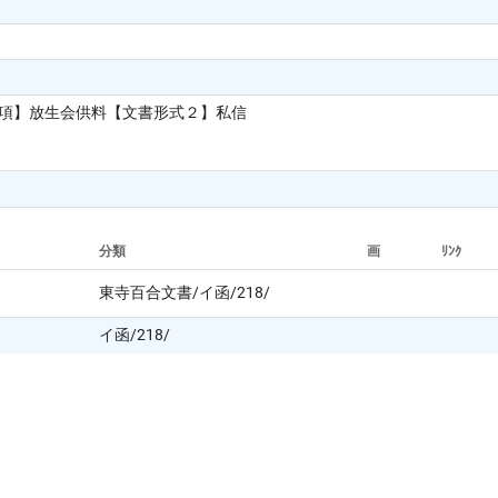
事項】放生会供料【文書形式２】私信
分類
画
ﾘﾝｸ
東寺百合文書/イ函/218/
イ函/218/