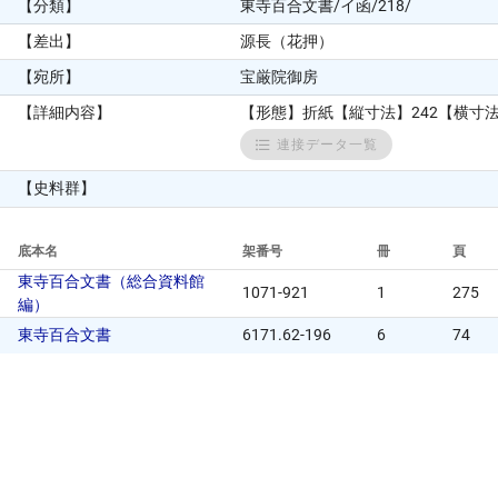
【分類】
東寺百合文書/イ函/218/
【差出】
源長（花押）
【宛所】
宝厳院御房
【詳細内容】
【形態】折紙【縦寸法】242【横寸
連接データ一覧
【史料群】
底本名
架番号
冊
頁
東寺百合文書（総合資料館
1071-921
1
275
編）
東寺百合文書
6171.62-196
6
74