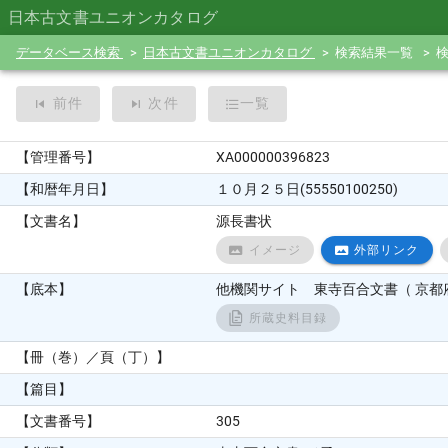
日本古文書ユニオンカタログ
データベース検索
日本古文書ユニオンカタログ
検索結果一覧
前件
次件
一覧
【管理番号】
XA000000396823
【和暦年月日】
１０月２５日(55550100250)
【文書名】
源長書状
イメージ
外部リンク
【底本】
他機関サイト 東寺百合文書（ 京都府
所蔵史料目録
【冊（巻）／頁（丁）】
【篇目】
【文書番号】
305