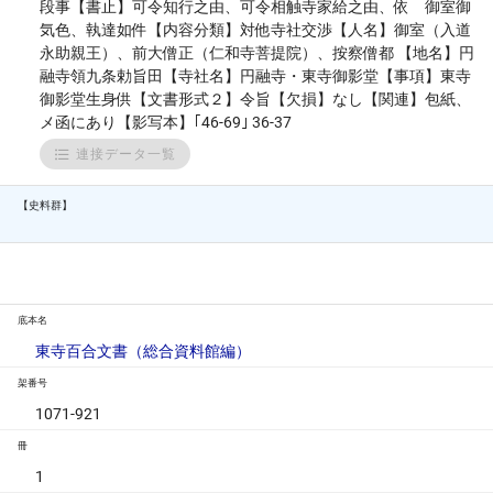
段事【書止】可令知行之由、可令相触寺家給之由、依 御室御
気色、執達如件【内容分類】対他寺社交渉【人名】御室（入道
永助親王）、前大僧正（仁和寺菩提院）、按察僧都 【地名】円
融寺領九条勅旨田【寺社名】円融寺・東寺御影堂【事項】東寺
御影堂生身供【文書形式２】令旨【欠損】なし【関連】包紙、
メ函にあり【影写本】｢46-69｣ 36-37
連接データ一覧
【史料群】
底本名
東寺百合文書（総合資料館編）
架番号
1071-921
冊
1