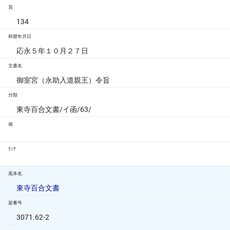
頁
134
和暦年月日
応永５年１０月２７日
文書名
御室宮（永助入道親王）令旨
分類
東寺百合文書/イ函/63/
画
ﾘﾝｸ
底本名
東寺百合文書
架番号
3071.62-2