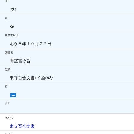
冊
221
頁
36
和暦年月日
応永５年１０月２７日
文書名
御室宮令旨
分類
東寺百合文書/イ函/63/
画
ﾘﾝｸ
底本名
東寺百合文書