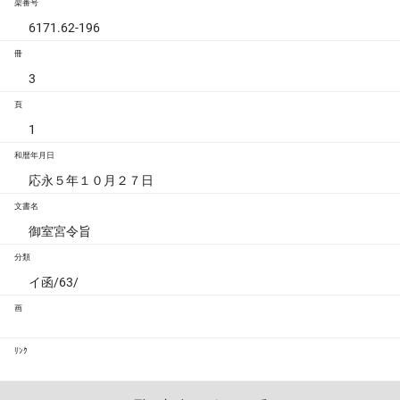
架番号
6171.62-196
冊
3
頁
1
和暦年月日
応永５年１０月２７日
文書名
御室宮令旨
分類
イ函/63/
画
ﾘﾝｸ