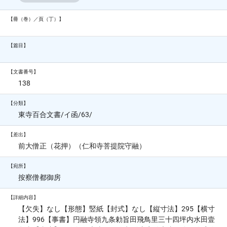
【冊（巻）／頁（丁）】
【篇目】
【文書番号】
138
【分類】
東寺百合文書/イ函/63/
【差出】
前大僧正（花押）（仁和寺菩提院守融）
【宛所】
按察僧都御房
【詳細内容】
【欠失】なし【形態】竪紙【封式】なし【縦寸法】295【横寸
法】996【事書】円融寺領九条勅旨田飛鳥里三十四坪内水田壹