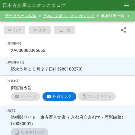
日本古文書ユニオンカタログ
データベース検索
日本古文書ユニオンカタログ
検索結果一覧
前件
次件
一覧
【管理番号】
XA000000396656
【和暦年月日】
応永５年１０月２７日(13980100270)
【文書名】
御室宮令旨
イメージ
外部リンク
フルテキスト
【底本】
他機関サイト 東寺百合文書（ 京都府立京都学・歴彩館蔵）
(x0030001)
所蔵史料目録