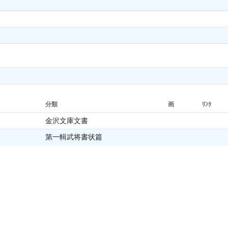
分類
画
ﾘﾝｸ
金沢文庫文書
第一輯武将書状篇