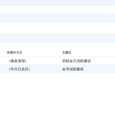
和暦年月日
文書名
（鎌倉後期）
崇顕金沢貞顕書状
（年月日未詳）
金澤貞顕書状