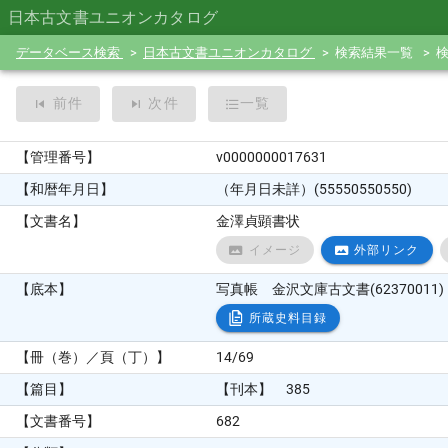
日本古文書ユニオンカタログ
データベース検索
日本古文書ユニオンカタログ
検索結果一覧
前件
次件
一覧
【管理番号】
v0000000017631
【和暦年月日】
（年月日未詳）(55550550550)
【文書名】
金澤貞顕書状
イメージ
外部リンク
【底本】
写真帳 金沢文庫古文書(62370011) 61
所蔵史料目録
【冊（巻）／頁（丁）】
14/69
【篇目】
【刊本】 385
【文書番号】
682