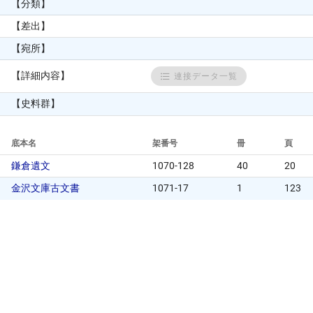
【分類】
【差出】
【宛所】
【詳細内容】
連接データ一覧
【史料群】
底本名
架番号
冊
頁
鎌倉遺文
1070-128
40
20
金沢文庫古文書
1071-17
1
123