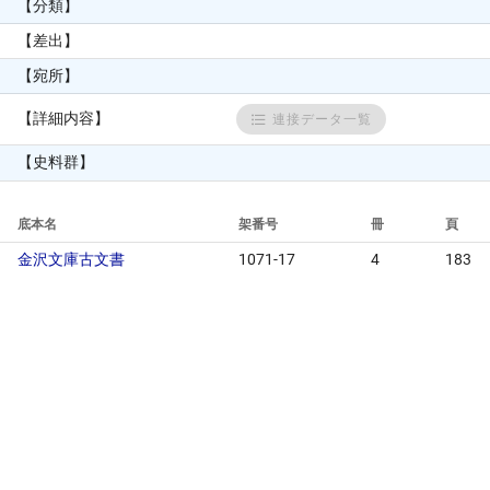
【分類】
【差出】
【宛所】
【詳細内容】
連接データ一覧
【史料群】
底本名
架番号
冊
頁
金沢文庫古文書
1071-17
4
183