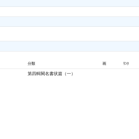
分類
画
ﾘﾝｸ
第四輯闕名書状篇（一）