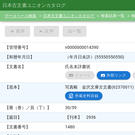
日本古文書ユニオンカタログ
データベース検索
日本古文書ユニオンカタログ
検索結果一覧
前件
次件
一覧
【管理番号】
v0000000014390
【和暦年月日】
（年月日未詳）(55550550550)
【文書名】
氏名未詳書状
イメージ
外部リンク
【底本】
写真帳 金沢文庫古文書(62370011) 61
所蔵史料目録
【冊（巻）／頁（丁）】
30/59
【篇目】
【刊本】 2936
【文書番号】
1480