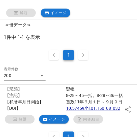
解題
イメージ
≪冊データ≫
1件中 1-1 を表示
1
表示件数
200
【形態】
竪帳
【注記】
8-28～45一括。8-28～36一括
【和暦年月日開始】
寛政11年６月１日～９月９日
【DOI】
10.57459/hi.01.T50_08_032
解題
イメージ
内容細目
1