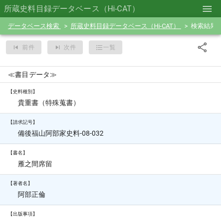
所蔵史料目録データベース（Hi-CAT）
データベース検索
所蔵史料目録データベース（Hi-CAT）
検索結果
前件
次件
一覧
≪書目データ≫
【史料種別】
貴重書（特殊蒐書）
【請求記号】
備後福山阿部家史料-08-032
【書名】
雁之間席留
【著者名】
阿部正倫
【出版事項】