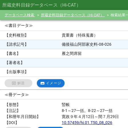
所蔵史料目録データベース（Hi-CAT）
データベース検索
所蔵史料目録データベース（Hi-CAT）
検索結果
≪書目データ≫
【史料種別】
貴重書（特殊蒐書）
【請求記号】
備後福山阿部家史料-08-026
【書名】
雁之間席留
【著者名】
【出版事項】
解題
イメージ
≪冊データ≫
【形態】
竪帳
【注記】
8-1～27一括。8-22～27一括
【和暦年月日開始】
寛政９年４月12日～閏７月29日
【DOI】
10.57459/hi.01.T50_08_026