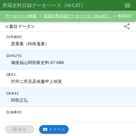
所蔵史料目録データベース（Hi-CAT）
データベース検索
所蔵史料目録データベース（Hi-CAT）
検索結果
≪書目データ≫
【史料種別】
貴重書（特殊蒐書）
【請求記号】
備後福山阿部家史料-07-088
【書名】
対州ニ而見及候趣申上候覚
【著者名】
阿部正弘
【出版事項】
解題
イメージ