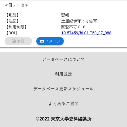
≪冊データ≫
【形態】
竪帳
【注記】
土屋紀伊守より借写
【利用制限】
閲覧不可Ｃ-６
【DOI】
10.57459/hi.01.T50_07_088
解題
イメージ
データベースについて
利用規定
データベース更新スケジュール
よくあるご質問
©2022 東京大学史料編纂所