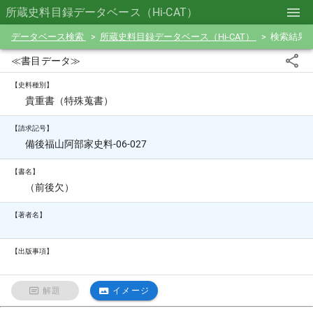
所蔵史料目録データベース（Hi-CAT）
データベース検索
所蔵史料目録データベース（Hi-CAT）
検索結果
≪書目データ≫
【史料種別】
貴重書（特殊蒐書）
【請求記号】
備後福山阿部家史料-06-027
【書名】
（前後欠）
【著者名】
【出版事項】
解題
イメージ