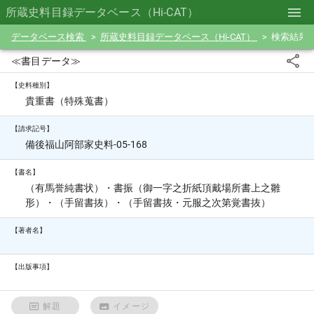
所蔵史料目録データベース（Hi-CAT）
データベース検索
所蔵史料目録データベース（Hi-CAT）
検索結果
≪書目データ≫
【史料種別】
貴重書（特殊蒐書）
【請求記号】
備後福山阿部家史料-05-168
【書名】
（有馬誉純書状）・書振（御一字之折紙頂戴場所書上之雛
形）・（手留書抜）・（手留書抜・元服之次第覚書抜）
【著者名】
【出版事項】
解題
イメージ