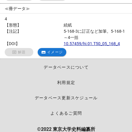
≪冊データ≫
4
【形態】
続紙
【注記】
5-168-3に訂正など加筆。5-168-1
～4一括
【DOI】
10.57459/hi.01.T50_05_168_4
解題
イメージ
データベースについて
利用規定
データベース更新スケジュール
よくあるご質問
©2022 東京大学史料編纂所