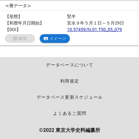
≪冊データ≫
【形態】
竪半
【和暦年月日開始】
安永９年５月１日～５月29日
【DOI】
10.57459/hi.01.T50_05_079
解題
イメージ
データベースについて
利用規定
データベース更新スケジュール
よくあるご質問
©2022 東京大学史料編纂所