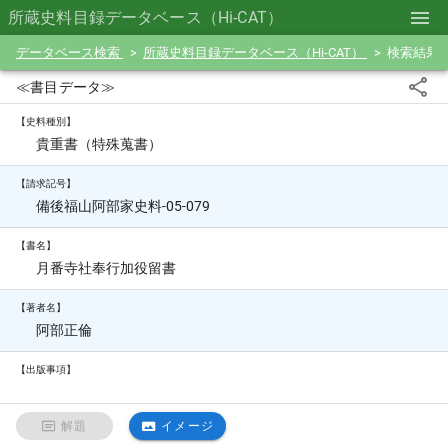
所蔵史料目録データベース（Hi-CAT）
データベース検索
所蔵史料目録データベース（Hi-CAT）
検索結果
≪書目データ≫
【史料種別】
貴重書（特殊蒐書）
【請求記号】
備後福山阿部家史料-05-079
【書名】
月番寺社奉行加役留書
【著者名】
阿部正倫
【出版事項】
解題
イメージ