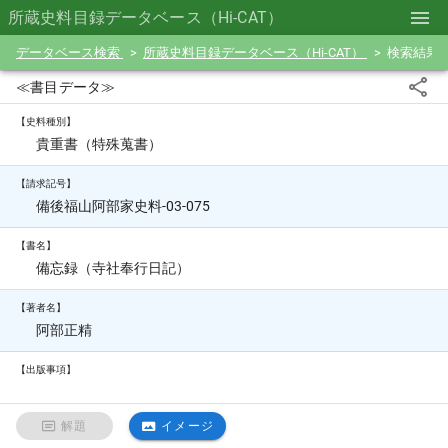
所蔵史料目録データベース（Hi-CAT）
データベース検索
所蔵史料目録データベース（Hi-CAT）
検索結果
≪書目データ≫
【史料種別】
貴重書（特殊蒐書）
【請求記号】
備後福山阿部家史料-03-075
【書名】
備忘録（寺社奉行日記）
【著者名】
阿部正精
【出版事項】
解題
イメージ