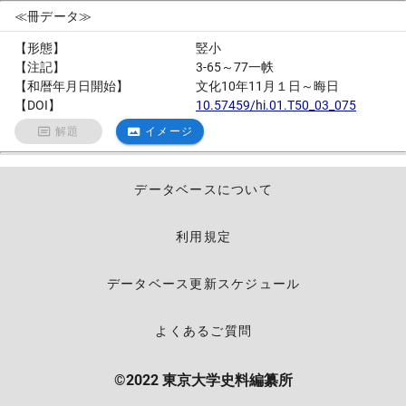
≪冊データ≫
【形態】
竪小
【注記】
3-65～77一帙
【和暦年月日開始】
文化10年11月１日～晦日
【DOI】
10.57459/hi.01.T50_03_075
解題
イメージ
データベースについて
利用規定
データベース更新スケジュール
よくあるご質問
©2022 東京大学史料編纂所