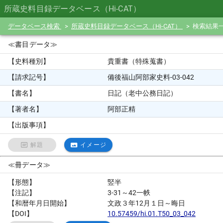
所蔵史料目録データベース（Hi-CAT）
データベース検索
所蔵史料目録データベース（Hi-CAT）
検索結果
≪書目データ≫
【史料種別】
貴重書（特殊蒐書）
【請求記号】
備後福山阿部家史料-03-042
【書名】
日記（老中公務日記）
【著者名】
阿部正精
【出版事項】
解題
イメージ
≪冊データ≫
【形態】
竪半
【注記】
3-31～42一帙
【和暦年月日開始】
文政３年12月１日～晦日
【DOI】
10.57459/hi.01.T50_03_042