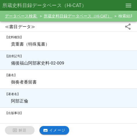
所蔵史料目録データベース（Hi-CAT）
データベース検索
所蔵史料目録データベース（Hi-CAT）
検索結果
≪書目データ≫
【史料種別】
貴重書（特殊蒐書）
【請求記号】
備後福山阿部家史料-02-009
【書名】
御奏者番留書
【著者名】
阿部正倫
【出版事項】
解題
イメージ