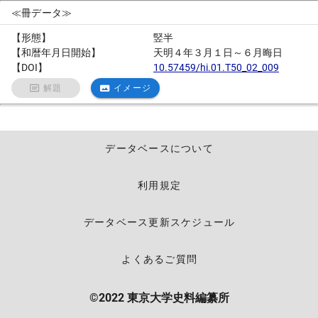
≪冊データ≫
【形態】
竪半
【和暦年月日開始】
天明４年３月１日～６月晦日
【DOI】
10.57459/hi.01.T50_02_009
解題
イメージ
データベースについて
利用規定
データベース更新スケジュール
よくあるご質問
©2022 東京大学史料編纂所