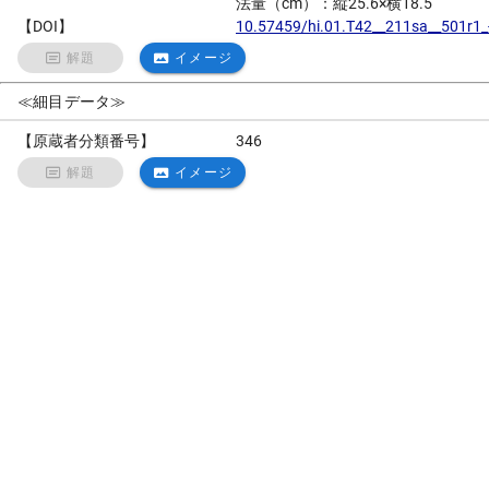
法量（cm）：縦25.6×横18.5
【DOI】
10.57459/hi.01.T42__211sa__501r1_
解題
イメージ
≪細目データ≫
【原蔵者分類番号】
346
解題
イメージ