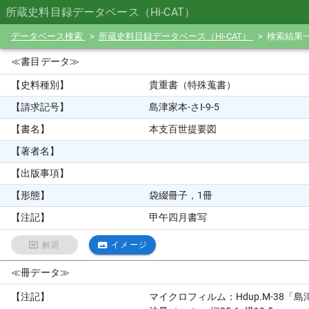
所蔵史料目録データベース（Hi-CAT）
データベース検索
所蔵史料目録データベース（Hi-CAT）
検索結果
≪書目データ≫
【史料種別】
貴重書（特殊蒐書）
【請求記号】
島津家本-さⅠ-9-5
【書名】
本支百世提要図
【著者名】
【出版事項】
【形態】
袋綴冊子，1冊
【注記】
甲午四月書写
解題
イメージ
≪冊データ≫
【注記】
マイクロフィルム：Hdup.M-38「