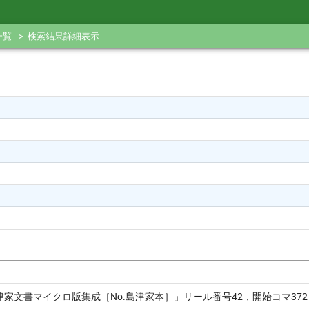
一覧
検索結果詳細表示
島津家文書マイクロ版集成［No.島津家本］」リール番号42，開始コマ372