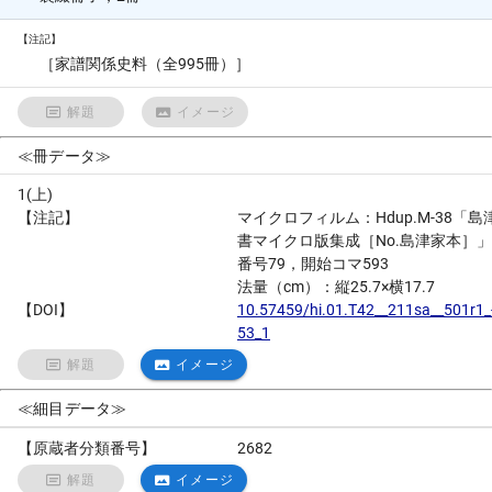
【注記】
［家譜関係史料（全995冊）］
解題
イメージ
≪冊データ≫
1(上)
【注記】
マイクロフィルム：Hdup.M-38「島
書マイクロ版集成［No.島津家本］
番号79，開始コマ593
法量（cm）：縦25.7×横17.7
【DOI】
10.57459/hi.01.T42__211sa__501r1_
53_1
解題
イメージ
≪細目データ≫
【原蔵者分類番号】
2682
解題
イメージ