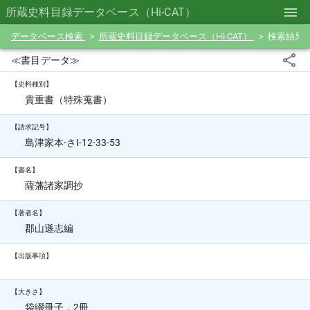
所蔵史料目録データベース（Hi-CAT）
データベース検索
所蔵史料目録データベース（Hi-CAT）
検索結果
≪書目データ≫
【史料種別】
貴重書（特殊蒐書）
【請求記号】
島津家本-さⅠ-12-33-53
【書名】
薩藩諸家調抄
【著者名】
郡山遜志編
【出版事項】
【大きさ】
袋綴冊子，2冊