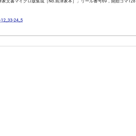
島津家文書マイクロ版集成［No.島津家本］」リール番号69，開始コマ128
-12_33-24_5