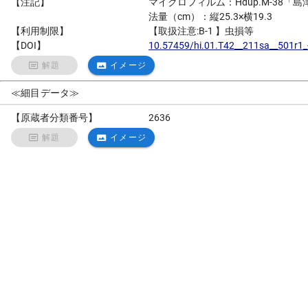
【注記】
マイクロフィルム：Hdup.M-38「
法量（cm）：縦25.3×横19.3
【利用制限】
【取扱注意:B-1 】虫損等
【DOI】
10.57459/hi.01.T42__211sa__501r1_
解題
イメージ
≪細目データ≫
【原蔵者分類番号】
2636
解題
イメージ