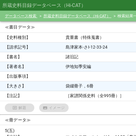
所蔵史料目録データベース（Hi-CAT）
データベース検索
所蔵史料目録データベース（Hi-CAT）
検索結果
≪書目データ≫
【史料種別】
貴重書（特殊蒐書）
【請求記号】
島津家本-さⅠ-12-33-24
【書名】
諸旧記
【著者名】
伊地知季安編
【出版事項】
【大きさ】
袋綴冊子，6冊
【注記】
［家譜関係史料（全995冊）］
解題
イメージ
≪冊データ≫
5(五)