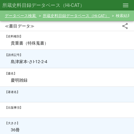
所蔵史料目録データベース（Hi-CAT）
データベース検索
所蔵史料目録データベース（Hi-CAT）
検索結果
≪書目データ≫
【史料種別】
貴重書（特殊蒐書）
【請求記号】
島津家本-さⅠ-12-2-4
【書名】
慶明雑録
【著者名】
【出版事項】
【大きさ】
36冊