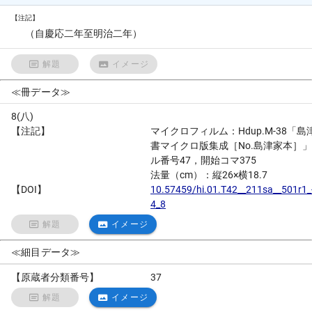
【注記】
（自慶応二年至明治二年）
解題
イメージ
≪冊データ≫
8(八)
【注記】
マイクロフィルム：Hdup.M-38「島
書マイクロ版集成［No.島津家本］
ル番号47，開始コマ375
法量（cm）：縦26×横18.7
【DOI】
10.57459/hi.01.T42__211sa__501r1_
4_8
解題
イメージ
≪細目データ≫
【原蔵者分類番号】
37
解題
イメージ