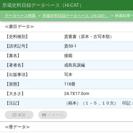
所蔵史料目録データベース（Hi-CAT）
データベース検索
所蔵史料目録データベース（Hi-CAT）
検索結果
≪書目データ≫
【史料種別】
貴重書（原本・古写本類）
【請求記号】
貴50-1
【書名】
後鑑
【著者名】
成島良譲編
【出版事項】
写本
【形態】
118冊
【大きさ】
24.7X17.0cm
【注記】
（稿本）（１－５，１０欠） 印記：内
解題
イメージ
≪冊データ≫