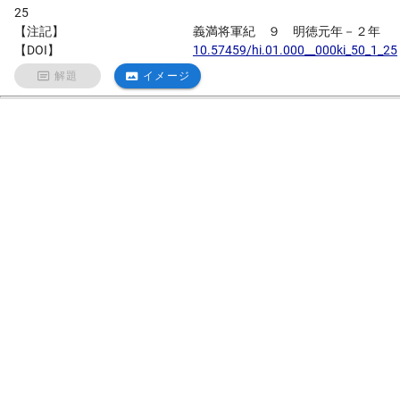
25
【注記】
義満将軍紀 ９ 明徳元年－２年
【DOI】
10.57459/hi.01.000__000ki_50_1_25
解題
イメージ