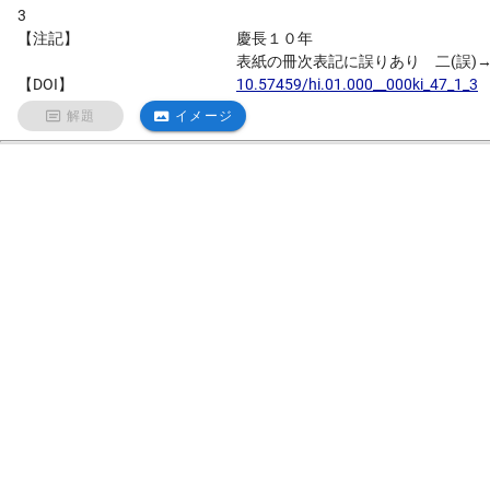
3
【注記】
慶長１０年
表紙の冊次表記に誤りあり 二(誤)→
【DOI】
10.57459/hi.01.000__000ki_47_1_3
解題
イメージ