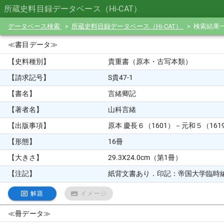
所蔵史料目録データベース（Hi-CAT）
データベース検索
所蔵史料目録データベース（Hi-CAT）
検索結果
≪書目データ≫
【史料種別】
貴重書（原本・古写本類）
【請求記号】
S貴47-1
【書名】
言緒卿記
【著者名】
山科言緒
【出版事項】
原本 慶長６（1601）－元和５（161
【形態】
16冊
【大きさ】
29.3X24.0cm（第1冊）
【注記】
紙背文書あり．印記：帝国大学臨時
解題
イメージ
≪冊データ≫