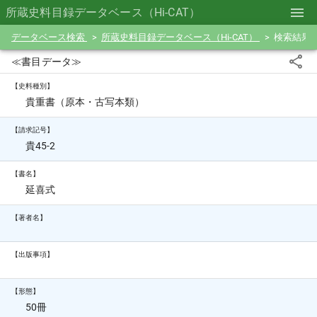
所蔵史料目録データベース（Hi-CAT）
データベース検索
所蔵史料目録データベース（Hi-CAT）
検索結果
≪書目データ≫
【史料種別】
貴重書（原本・古写本類）
【請求記号】
貴45-2
【書名】
延喜式
【著者名】
【出版事項】
【形態】
50冊