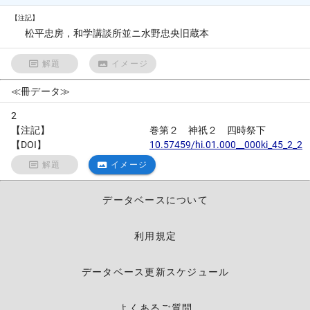
【注記】
松平忠房，和学講談所並ニ水野忠央旧蔵本
解題
イメージ
≪冊データ≫
2
【注記】
巻第２ 神祇２ 四時祭下
【DOI】
10.57459/hi.01.000__000ki_45_2_2
解題
イメージ
データベースについて
利用規定
データベース更新スケジュール
よくあるご質問