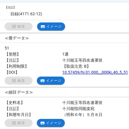
【注記】
目録(4171.62-12)
解題
イメージ
≪冊データ≫
51
【形態】
1通
【注記】
十川能玉等四名連署状
【利用制限】
【取扱注意: B】
【DOI】
10.57459/hi.01.000__000ki_40_5_51
解題
イメージ
≪細目データ≫
【史料名】
十川能玉等四名連署状
【注記】
十川能悦同能楽宛
【和暦年月日】
（明和６年）５月８日
解題
イメージ