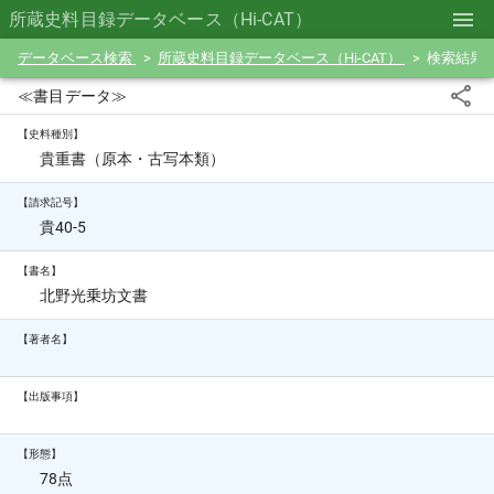
所蔵史料目録データベース（Hi-CAT）
データベース検索
所蔵史料目録データベース（Hi-CAT）
検索結果
≪書目データ≫
【史料種別】
貴重書（原本・古写本類）
【請求記号】
貴40-5
【書名】
北野光乗坊文書
【著者名】
【出版事項】
【形態】
78点