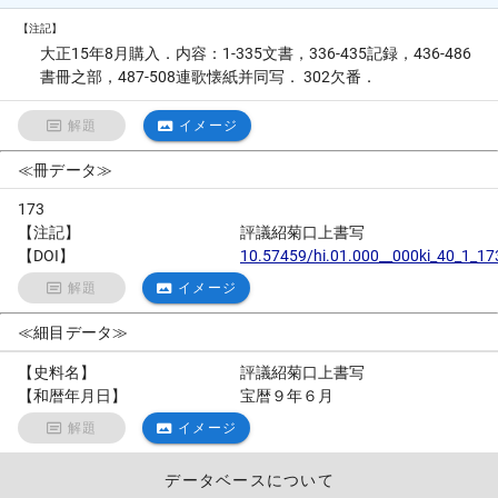
【注記】
大正15年8月購入．内容：1-335文書，336-435記録，436-486
書冊之部，487-508連歌懐紙并同写． 302欠番．
解題
イメージ
≪冊データ≫
173
【注記】
評議紹菊口上書写
【DOI】
10.57459/hi.01.000__000ki_40_1_17
解題
イメージ
≪細目データ≫
【史料名】
評議紹菊口上書写
【和暦年月日】
宝暦９年６月
解題
イメージ
データベースについて