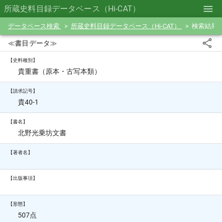
所蔵史料目録データベース（Hi-CAT）
データベース検索
所蔵史料目録データベース（Hi-CAT）
検索結果
≪書目データ≫
【史料種別】
貴重書（原本・古写本類）
【請求記号】
貴40-1
【書名】
北野光乗坊文書
【著者名】
【出版事項】
【形態】
507点