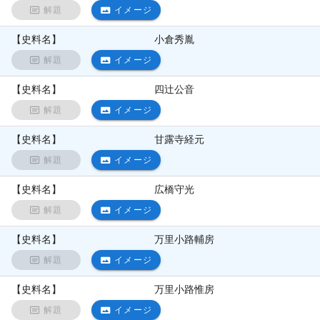
解題
イメージ
【史料名】
小倉秀胤
解題
イメージ
【史料名】
四辻公音
解題
イメージ
【史料名】
甘露寺経元
解題
イメージ
【史料名】
広橋守光
解題
イメージ
【史料名】
万里小路輔房
解題
イメージ
【史料名】
万里小路惟房
解題
イメージ