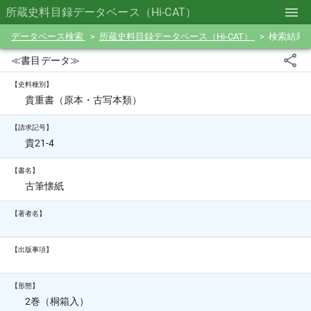
所蔵史料目録データベース（Hi-CAT）
データベース検索
所蔵史料目録データベース（Hi-CAT）
検索結果
≪書目データ≫
【史料種別】
貴重書（原本・古写本類）
【請求記号】
貴21-4
【書名】
古筆懐紙
【著者名】
【出版事項】
【形態】
2巻（桐箱入）