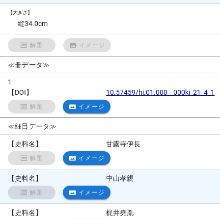
【大きさ】
縦34.0cm
解題
イメージ
≪冊データ≫
1
【DOI】
10.57459/hi.01.000__000ki_21_4_1
解題
イメージ
≪細目データ≫
【史料名】
甘露寺伊長
解題
イメージ
【史料名】
中山孝親
解題
イメージ
【史料名】
梶井堯胤