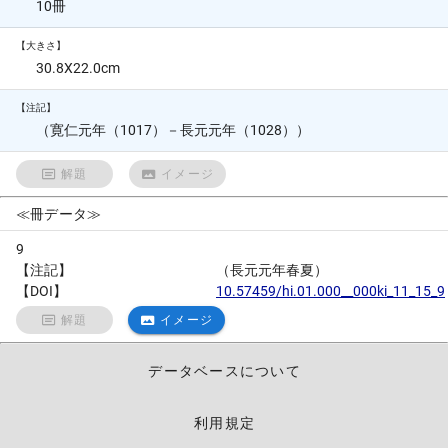
10冊
【大きさ】
30.8X22.0cm
【注記】
（寛仁元年（1017）－長元元年（1028））
解題
イメージ
≪冊データ≫
9
【注記】
（長元元年春夏）
【DOI】
10.57459/hi.01.000__000ki_11_15_9
解題
イメージ
データベースについて
利用規定