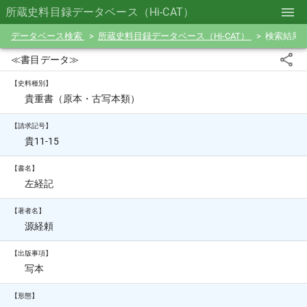
所蔵史料目録データベース（Hi-CAT）
データベース検索
所蔵史料目録データベース（Hi-CAT）
検索結果
≪書目データ≫
【史料種別】
貴重書（原本・古写本類）
【請求記号】
貴11-15
【書名】
左経記
【著者名】
源経頼
【出版事項】
写本
【形態】