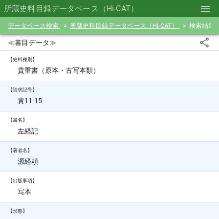
所蔵史料目録データベース（Hi-CAT）
データベース検索
所蔵史料目録データベース（Hi-CAT）
検索結果
≪書目データ≫
【史料種別】
貴重書（原本・古写本類）
【請求記号】
貴11-15
【書名】
左経記
【著者名】
源経頼
【出版事項】
写本
【形態】