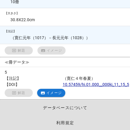
10冊
【大きさ】
30.8X22.0cm
【注記】
（寛仁元年（1017）－長元元年（1028））
解題
イメージ
≪冊データ≫
5
【注記】
（寛仁４年春夏）
【DOI】
10.57459/hi.01.000__000ki_11_15_5
解題
イメージ
データベースについて
利用規定