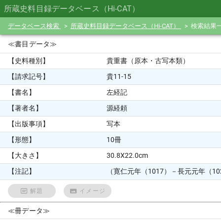
所蔵史料目録データベース（Hi-CAT）
データベース検索
所蔵史料目録データベース（Hi-CAT）
検索結果
≪書目データ≫
【史料種別】
貴重書（原本・古写本類）
【請求記号】
貴11-15
【書名】
左経記
【著者名】
源経頼
【出版事項】
写本
【形態】
10冊
【大きさ】
30.8X22.0cm
【注記】
（寛仁元年（1017）－長元元年（10
解題
イメージ
≪冊データ≫