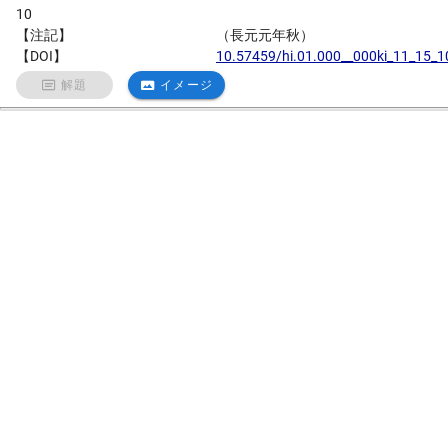
10
【注記】
（長元元年秋）
【DOI】
10.57459/hi.01.000__000ki_11_15_1
解題
イメージ