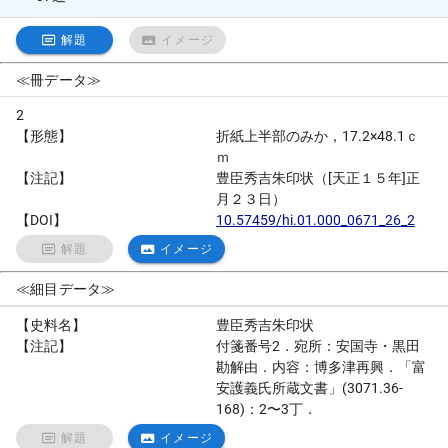
解題
イメージ
≪冊データ≫
2
【形態】
折紙上半部のみか，17.2×48.1ｃ
ｍ
【注記】
豊臣秀吉朱印状（[天正１５年]正
月２３日）
【DOI】
10.57459/hi.01.000_0671_26_2
解題
イメージ
≪細目データ≫
【史料名】
豊臣秀吉朱印状
【注記】
付箋番号2．宛所：安国寺・黒田
勘解由．内容：博多津再興．「富
安護義氏所蔵文書」(3071.36-
168)：2〜3丁．
解題
イメージ