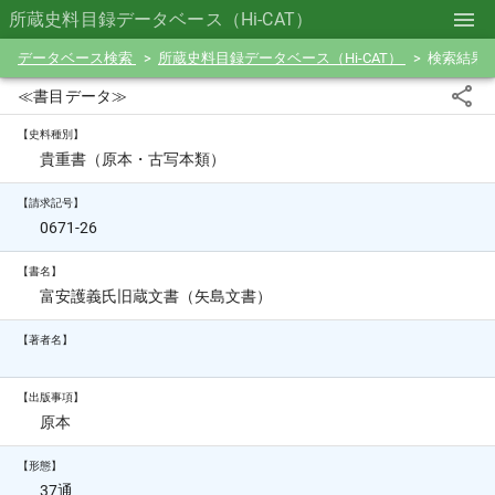
所蔵史料目録データベース（Hi-CAT）
データベース検索
所蔵史料目録データベース（Hi-CAT）
検索結果
≪書目データ≫
【史料種別】
貴重書（原本・古写本類）
【請求記号】
0671-26
【書名】
富安護義氏旧蔵文書（矢島文書）
【著者名】
【出版事項】
原本
【形態】
37通