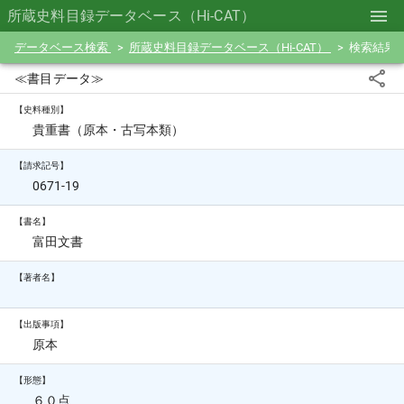
所蔵史料目録データベース（Hi-CAT）
データベース検索
所蔵史料目録データベース（Hi-CAT）
検索結果
≪書目データ≫
【史料種別】
貴重書（原本・古写本類）
【請求記号】
0671-19
【書名】
富田文書
【著者名】
【出版事項】
原本
【形態】
６０点