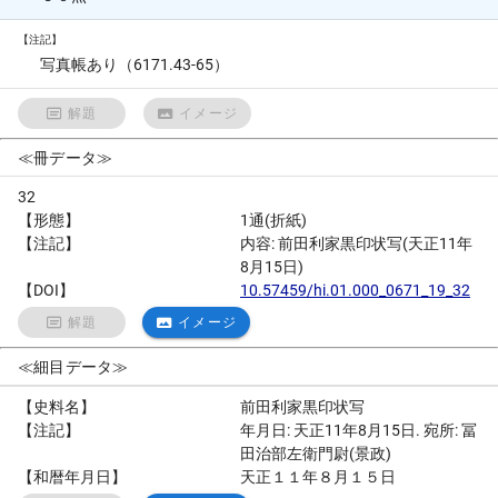
【注記】
写真帳あり（6171.43-65）
解題
イメージ
≪冊データ≫
32
【形態】
1通(折紙)
【注記】
内容: 前田利家黒印状写(天正11年
8月15日)
【DOI】
10.57459/hi.01.000_0671_19_32
解題
イメージ
≪細目データ≫
【史料名】
前田利家黒印状写
【注記】
年月日: 天正11年8月15日. 宛所: 冨
田治部左衛門尉(景政)
【和暦年月日】
天正１１年８月１５日