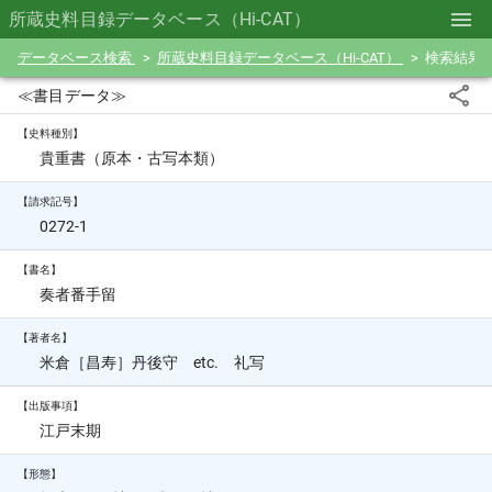
所蔵史料目録データベース（Hi-CAT）
データベース検索
所蔵史料目録データベース（Hi-CAT）
検索結果
≪書目データ≫
【史料種別】
貴重書（原本・古写本類）
【請求記号】
0272-1
【書名】
奏者番手留
【著者名】
米倉［昌寿］丹後守 etc. 礼写
【出版事項】
江戸末期
【形態】