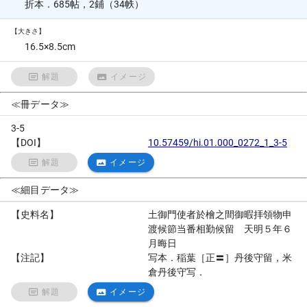
折本．685帖，2鋪（34帙）
【大きさ】
16.5×8.5cm
解題
イメージ
≪冊データ≫
3-5
【DOI】
10.57459/hi.01.000_0272_1_3-5
解題
イメージ
≪細目データ≫
【史料名】
土御門使者於檜之間御暇拝領物申
渡候節当番相勤候留 天明５年６
月晦日
【注記】
写本．稲葉［正〓］丹後守留，米
倉丹後守写．
解題
イメージ