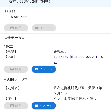
折本．685帖，2鋪（34帙）
【大きさ】
16.5×8.5cm
解題
イメージ
≪冊データ≫
18-22
【形態】
未製本．
【DOI】
10.57459/hi.01.000_0272_1_18-
22
解題
イメージ
≪細目データ≫
【史料名】
月次之御礼肝煎相勤 天保３年１
２月１５日
【注記】
不明．土屋[彦直]相模守留．
解題
イメージ