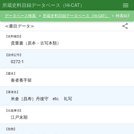
所蔵史料目録データベース（Hi-CAT）
データベース検索
所蔵史料目録データベース（Hi-CAT）
検索結果
≪書目データ≫
【史料種別】
貴重書（原本・古写本類）
【請求記号】
0272-1
【書名】
奏者番手留
【著者名】
米倉［昌寿］丹後守 etc. 礼写
【出版事項】
江戸末期
【形態】