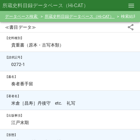
所蔵史料目録データベース（Hi-CAT）
データベース検索
所蔵史料目録データベース（Hi-CAT）
検索結果
≪書目データ≫
【史料種別】
貴重書（原本・古写本類）
【請求記号】
0272-1
【書名】
奏者番手留
【著者名】
米倉［昌寿］丹後守 etc. 礼写
【出版事項】
江戸末期
【形態】