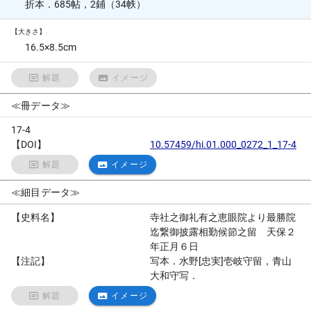
折本．685帖，2鋪（34帙）
【大きさ】
16.5×8.5cm
解題
イメージ
≪冊データ≫
17-4
【DOI】
10.57459/hi.01.000_0272_1_17-4
解題
イメージ
≪細目データ≫
【史料名】
寺社之御礼有之恵眼院より最勝院
迄繋御披露相勤候節之留 天保２
年正月６日
【注記】
写本．水野[忠実]壱岐守留，青山
大和守写．
解題
イメージ