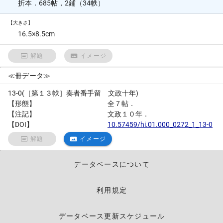
折本．685帖，2鋪（34帙）
【大きさ】
16.5×8.5cm
解題
イメージ
≪冊データ≫
13-0(［第１３帙］奏者番手留 文政十年)
【形態】
全７帖．
【注記】
文政１０年．
【DOI】
10.57459/hi.01.000_0272_1_13-0
解題
イメージ
データベースについて
利用規定
データベース更新スケジュール