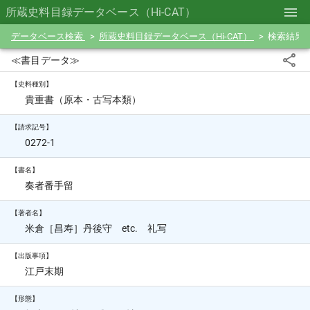
所蔵史料目録データベース（Hi-CAT）
データベース検索
所蔵史料目録データベース（Hi-CAT）
検索結果
≪書目データ≫
【史料種別】
貴重書（原本・古写本類）
【請求記号】
0272-1
【書名】
奏者番手留
【著者名】
米倉［昌寿］丹後守 etc. 礼写
【出版事項】
江戸末期
【形態】