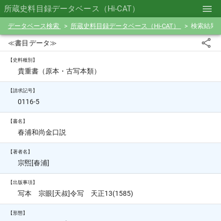
所蔵史料目録データベース（Hi-CAT）
データベース検索
所蔵史料目録データベース（Hi-CAT）
検索結果
≪書目データ≫
【史料種別】
貴重書（原本・古写本類）
【請求記号】
0116-5
【書名】
春浦和尚金口説
【著者名】
宗煕[春浦]
【出版事項】
写本 宗眼[天叔]令写 天正13(1585)
【形態】