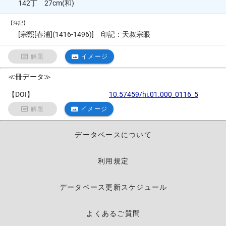
142丁 27cm(和)
【注記】
[宗煕[春浦](1416-1496)] 印記：天叔宗眼
解題
イメージ
≪冊データ≫
【DOI】
10.57459/hi.01.000_0116_5
解題
イメージ
データベースについて
利用規定
データベース更新スケジュール
よくあるご質問